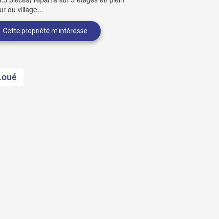
ur du village…
Loué