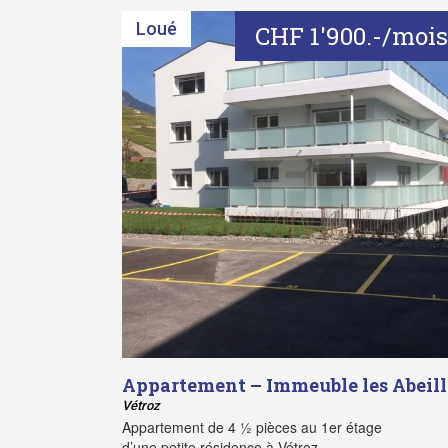
Loué
CHF 1'900.-/mois
Appartement – ​Immeuble les Abeill
Vétroz
Appartement de 4 ½ pièces au 1er étage
d’une petite résidence à Vétroz.…