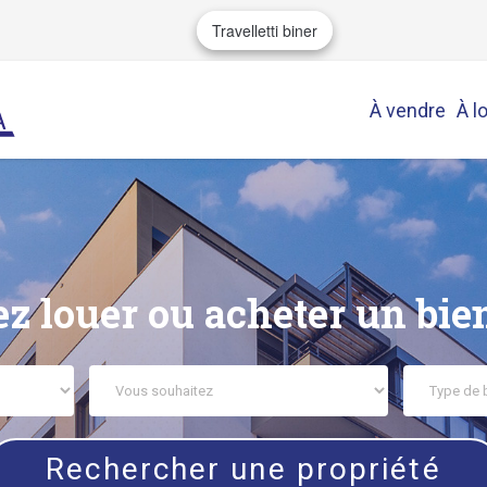
Travelletti biner
À vendre
À l
z louer ou acheter un bie
Rechercher une propriété