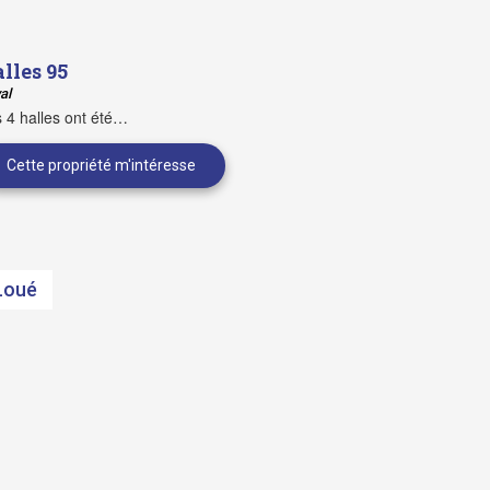
lles 95
al
 4 halles ont été…
Loué