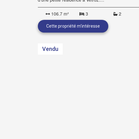
106.7 m²
3
2
Vendu