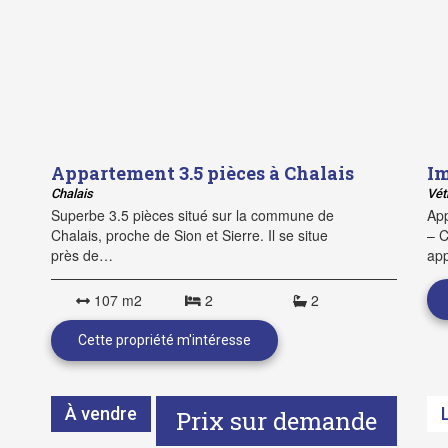
Appartement 3.5 pièces à Chalais
​I
Chalais
Vét
Superbe 3.5 pièces situé sur la commune de
App
Chalais, proche de Sion et Sierre. Il se situe
– C
près de…
ap
107 m2
2
2
À vendre
Prix sur demande