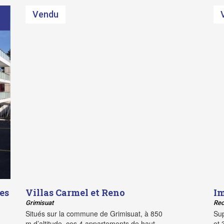
Vendu
es
Villas Carmel et Reno
Im
Grimisuat
Re
Situés sur la commune de Grimisuat, à 850
Su
m d’altitude, ces 4 appartements de haut
et 