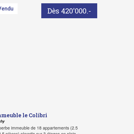
Vendu
Dès 420'000.-
meuble le Colibri
chy
perbe immeuble de 18 appartements (2.5
3.5 pièces) répartis sur 3 étages en plein