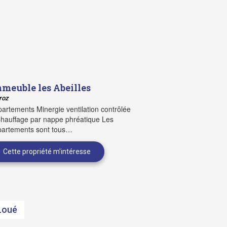
mmeuble les Abeilles
roz
artements Minergie ventilation contrôlée
hauffage par nappe phréatique Les
partements sont tous…
Loué